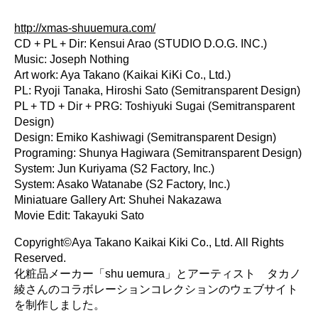
http://xmas-shuuemura.com/
CD + PL + Dir: Kensui Arao (STUDIO D.O.G. INC.)
Music: Joseph Nothing
Art work: Aya Takano (Kaikai KiKi Co., Ltd.)
PL: Ryoji Tanaka, Hiroshi Sato (Semitransparent Design)
PL + TD + Dir + PRG: Toshiyuki Sugai (Semitransparent
Design)
Design: Emiko Kashiwagi (Semitransparent Design)
Programing: Shunya Hagiwara (Semitransparent Design)
System: Jun Kuriyama (S2 Factory, Inc.)
System: Asako Watanabe (S2 Factory, Inc.)
Miniatuare Gallery Art: Shuhei Nakazawa
Movie Edit: Takayuki Sato
Copyright©Aya Takano Kaikai Kiki Co., Ltd. All Rights
Reserved.
化粧品メーカー「shu uemura」とアーティスト タカノ
綾さんのコラボレーションコレクションのウェブサイト
を制作しました。